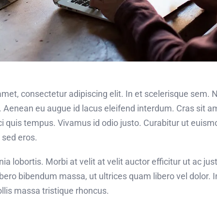
met, consectetur adipiscing elit. In et scelerisque sem.
. Aenean eu augue id lacus eleifend interdum. Cras sit am
rci quis tempus. Vivamus id odio justo. Curabitur ut eui
d sed eros.
a lobortis. Morbi at velit at velit auctor efficitur ut ac just
bero bibendum massa, ut ultrices quam libero vel dolor. In 
is massa tristique rhoncus.