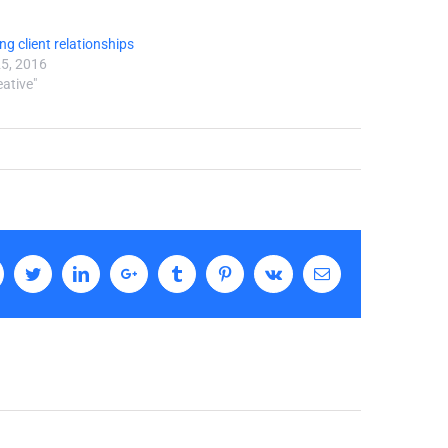
g client relationships
5, 2016
eative"
acebook
Twitter
LinkedIn
Google+
Tumblr
Pinterest
Vk
Email