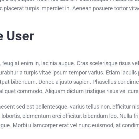
c placerat turpis imperdiet in. Aenean posuere tortor vit
e User
eugiat enim in, lacinia augue. Cras scelerisque risus vel
bitur a turpis vitae ipsum tempor varius. Etiam iaculis p
utpat bibendum. Donec a justo sapien. Phasellus condim
aliquet commodo. Aliquam dictum tristique risus vel curs
sent sed est pellentesque, varius tellus non, efficitur nis
 lobortis, elementum orci efficitur, bibendum leo. Nulla fr
ugue. Morbi ullamcorper erat vel nunc euismod, at condi