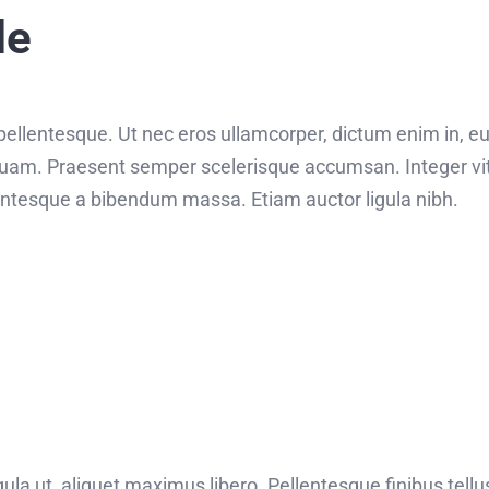
le
s pellentesque. Ut nec eros ullamcorper, dictum enim in, e
uam. Praesent semper scelerisque accumsan. Integer vita
llentesque a bibendum massa. Etiam auctor ligula nibh.
ula ut, aliquet maximus libero. Pellentesque finibus tellus