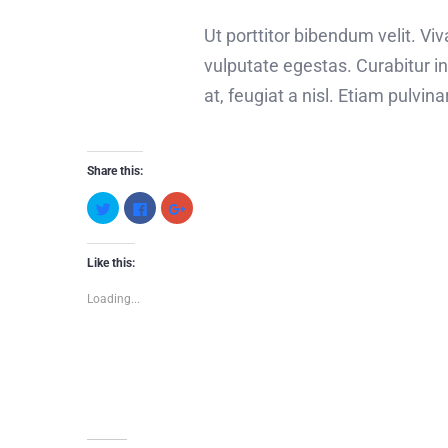
Ut porttitor bibendum velit. V
vulputate egestas. Curabitur i
at, feugiat a nisl. Etiam pulvin
Share this:
Click
Click
Click
to
to
to
share
share
share
on
on
on
Twitter
Facebook
Google+
(Opens
(Opens
(Opens
Like this:
in
in
in
new
new
new
window)
window)
window)
Loading...