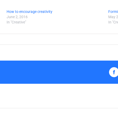
How to encourage creativity
Formin
June 2, 2016
May 2
In "Creative"
In "Cr
F