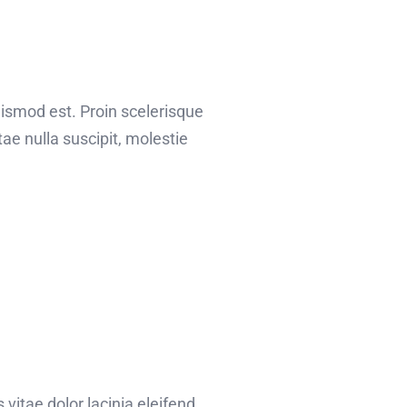
uismod est. Proin scelerisque
e nulla suscipit, molestie
 vitae dolor lacinia eleifend.