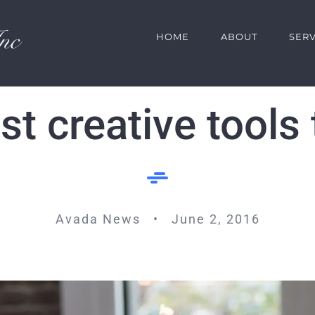
HOME
ABOUT
SERV
t creative tools 
Avada News • June 2, 2016